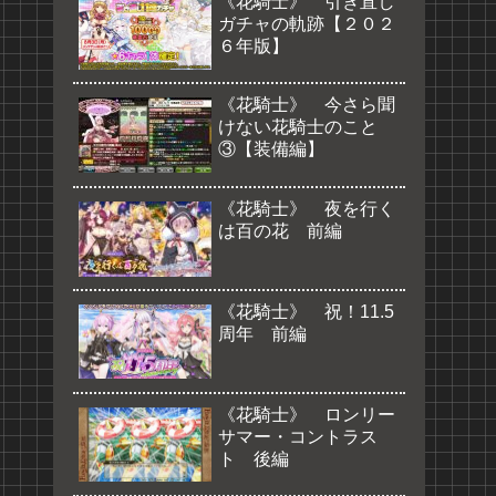
《花騎士》 引き直し
ガチャの軌跡【２０２
６年版】
《花騎士》 今さら聞
けない花騎士のこと
③【装備編】
《花騎士》 夜を行く
は百の花 前編
《花騎士》 祝！11.5
周年 前編
《花騎士》 ロンリー
サマー・コントラス
ト 後編