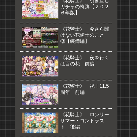
《花騎士》 引き直し
ガチャの軌跡【２０２
６年版】
《花騎士》 今さら聞
けない花騎士のこと
③【装備編】
《花騎士》 夜を行く
は百の花 前編
《花騎士》 祝！11.5
周年 前編
《花騎士》 ロンリー
サマー・コントラス
ト 後編