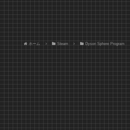
ホーム
Steam
Dyson Sphere Program