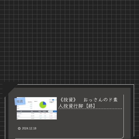
《投資》 おっさんのド素
投資
人投資行脚【終】
2024.12.18