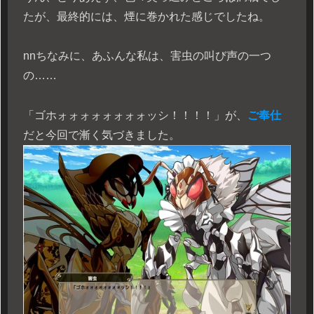
たが、最終的には、煙に巻かれた感じでしたね。
n
nちなみに、あふんな私は、害虫の叫び声の一つ
の……
「ゴホォォォォォォォォッシ！！！！」が、
ご奉仕
だと今回で漸く気づきました。