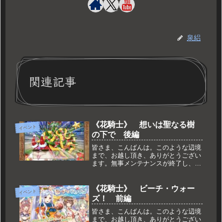
泉絽
関連記事
《花騎士》 想いは聖なる樹
イベント
の下で 後編
皆さま、こんばんは。このような辺境
まで、お越し頂き、ありがとうござい
ます。無事メンテナンスが終了し、イ
ベント後半がスタートしております。
イベント自体は相変わらず報酬が増え
るだけですが、他の所で更新が入って
《花騎士》 ビーチ・ウォー
イベント
ます。その辺りをダラっとご紹介で
ズ！ 前編
す。...
皆さま、こんばんは。このような辺境
まで、お越し頂き、ありがとうござい