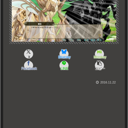
X
Bluesky
Misskey
Facebook
LINE
コピー
2016.11.22