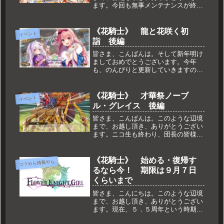
ます。今回も無事メンテナンスが終了
し、新しいイベントが始まっておりま
す。そんな感じで、今回もダラッとご
紹介していきたいと思います。ビー
《花騎士》 龍と花咲く初
イベント
チ・ウォーズ！ 前編n
詣 後編
皆さま、こんばんは。そして新年明け
ましておめでとうございます。今年
も、のんびりと更新していきますの
で、どうぞよろしくお願い致します。
無事メンテナンスが終了し、イベント
後半がスタートしております。イベン
《花騎士》 才華祭ノーブ
イベント
ト自体は相変わらず報酬が増えるだけ
ル・グレイス 後編
ですが...
皆さま、こんばんは。このような辺境
まで、お越し頂き、ありがとうござい
ます。ニコ生も終わり、団長の皆様の
欲望が迸るイベントも折り返し地点を
過ぎ、後編となりました。では、その
あたりも含め、ざっくりご紹介してい
《花騎士》 始める・復帰す
コツやら情報やら
きたいと思います。才華祭ノーブル・
るなら今！ 期限は９月７日
グ...
くらいまで
皆さま、こんにちは。このような辺境
まで、お越し頂き、ありがとうござい
ます。現在、５．５周年という時期を
迎えキャンペーンラッシュが来ており