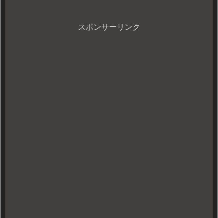
ます。時世の関係で生放送が出来ない
中、不意打ちの様に来たこの機会を逃
すのは勿体ないです！そこでちょっと
興...
スポンサーリンク