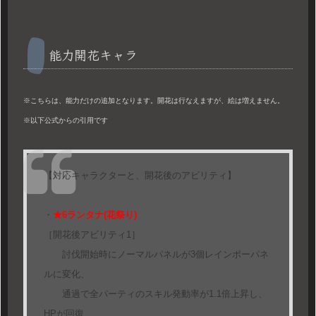
能力開花キャラ
※こちらは、能力だけの追加となります。開花は行なえますが、絵は増えません。
※以下公式からの引用です
【対応キャラクターと、開花後のアビリティ】
・
★6ランタナ(花祭り)
［開花後アビリティ1］
討伐開始時にノーマルパネルが3個レインボーパネ
ルに変化、
通過で全パーティのスキル発動率が1.1倍上昇し、
HPが回復