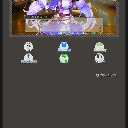
X
Bluesky
Misskey
Facebook
LINE
コピー
2017.10.23