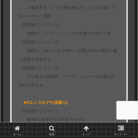
※重複不可、クジラ艇任務はデッキ上での戦いで
全パーティに適用
［開花後アビリティ2］
戦闘中、パーティメンバーの攻撃力が15%上昇
［開花後アビリティ3］
戦闘中、2ターンまで80%、以降は50%の確率で敵
の攻撃を回避する
［開花後アビリティ4］
ボス敵との戦闘中、パーティメンバーの攻撃力が
20%上昇する
・
★5エノコログサ(花祭り)
［開花後アビリティ1］
敵3体の攻撃力を10%低下させる
※他アビリティとの組み合わせで敵の攻撃力は最
ホーム
検索
トップ
サイドバー
大70%まで低下可能