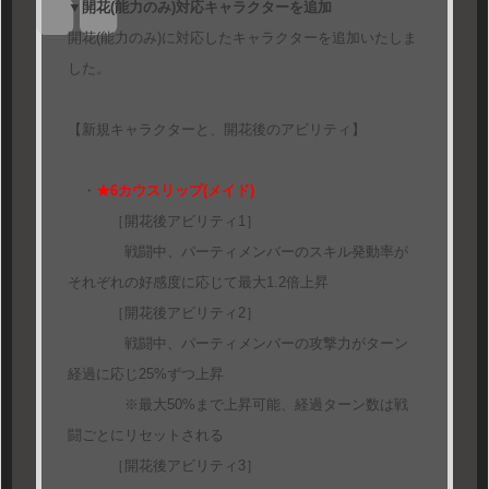
▼開花(能力のみ)対応キャラクターを追加
開花(能力のみ)に対応したキャラクターを追加いたしま
した。
【新規キャラクターと、開花後のアビリティ】
・
★6カウスリップ(メイド)
［開花後アビリティ1］
戦闘中、パーティメンバーのスキル発動率が
それぞれの好感度に応じて最大1.2倍上昇
［開花後アビリティ2］
戦闘中、パーティメンバーの攻撃力がターン
経過に応じ25%ずつ上昇
※最大50%まで上昇可能、経過ターン数は戦
闘ごとにリセットされる
［開花後アビリティ3］