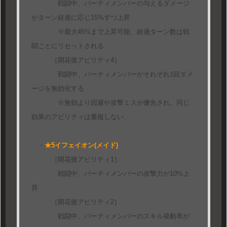
戦闘中、パーティメンバーの与えるダメージ
がターン経過に応じ15%ずつ上昇
※最大45%まで上昇可能、経過ターン数は戦
闘ごとにリセットされる
［開花後アビリティ4］
戦闘中、パーティメンバーがそれぞれ1回ダメ
ージを無効化する
※無効より回避や攻撃ミスが優先され、同じ
効果のアビリティは重複しない
・
★5イフェイオン(メイド)
［開花後アビリティ1］
戦闘中、パーティメンバーの攻撃力が10%上
昇
［開花後アビリティ2］
戦闘中、パーティメンバーのスキル発動率が