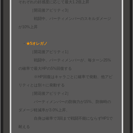
それぞれの好感度に応じて最大1.2倍上昇
［開花後アビリティ3］
戦闘中、パーティメンバーのスキルダメージ
が10%上昇
・
★5オレガノ
［開花後アビリティ1］
戦闘中、パーティメンバーが、毎ターン25%
の確率で最大HPの5%回復する
※HP回復はキャラごとに確率で発動、他アビ
リティとは別々に発動する
［開花後アビリティ2］
パーティメンバーの防御力が15%、防御時の
ダメージ軽減率が3.0%上昇、
自身は確率で3回まで戦闘不能にならずHP1で
耐える