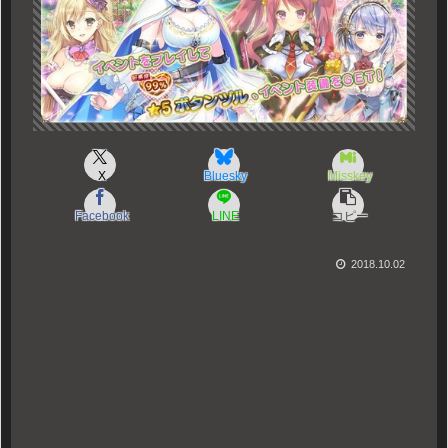
X
Bluesky
Misskey
Facebook
LINE
コピー
2018.10.02