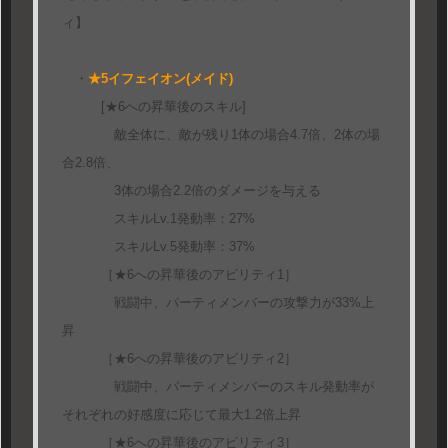
ィ】
・
★5イフェイオン(メイド)
[★6への昇華後のスキル]
敵全体に、敵が残り1体の場合4.7倍、2体の場
合2.8倍、
3体の場合2.2倍のダメージを与える
スキルLv.1発動率：27%
スキルLv.5発動率：37%
［★6への昇華後のアビリティ1］
戦闘中、パーティメンバーの攻撃力が33%上
昇
［★6への昇華後のアビリティ2］
戦闘中、パーティメンバーのスキル発動率が
それぞれの好感度に応じて最大1.2倍上昇
［★6への昇華後のアビリティ3］