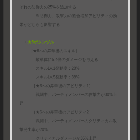
ぞれの防御力の25%を追加する
※防御力、攻撃力の割合増加アビリティの効
果がどちらも影響する
・
★5ボタンヅル
[★6への昇華後のスキル]
敵単体に5.4倍のダメージを与える
スキルLv.1発動率：28%
スキルLv.5発動率：38%
［★6への昇華後のアビリティ1］
戦闘中、パーティメンバーの攻撃力が30%上
昇
［★6への昇華後のアビリティ2］
戦闘中、パーティメンバーのクリティカル攻
撃発生率が20%、
クリティカルダメージが35%上昇