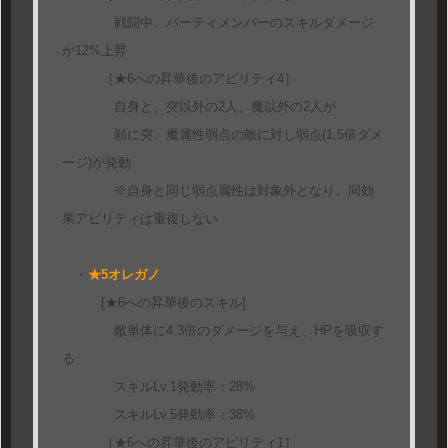
戦闘中、パーティメンバーのスキルダメージ
が12%上昇
［★6への昇華後のアビリティ4］
自身と、突以外の2人、魔以外の2人が
順に突、魔属性弱点の敵に対し弱点(1.5倍ダメ
ージ)が発動
※自身と同じ弱点属性は対象外となり、同効
果アビリティは重複しない
・
★5オレガノ
[★6への昇華後のスキル]
敵単体に4.3倍のダメージを与え、HPを吸収す
る
スキルLv.1発動率：28%
スキルLv.5発動率：38%
［★6への昇華後のアビリティ1］