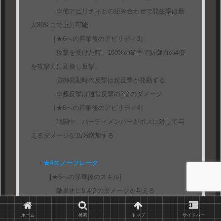
※他アビリティとの組み合わせで発生率は最
大80%まで上昇可能
［★6への昇華後のアビリティ3］
攻撃を受けた時、100%の確率で防御力の4倍
を攻撃力に変換し反撃、
防御発動時の反撃は超反撃が発動する
※超反撃は通常反撃の2倍のダメージ
［★6への昇華後のアビリティ4］
戦闘中、パーティメンバーがボスに対して与
えるダメージが15%増加する
・
★4スノーフレーク
[★6への昇華後のスキル]
敵単体に5.4倍のダメージを与える
スキルLv.1発動率：28%
ホーム
検索
トップ
サイドバー
スキルLv.5発動率：38%