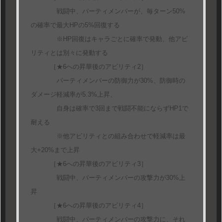
戦闘中、パーティメンバーが、毎ターン50%
の確率で最大HPの5%回復する
※HP回復はキャラごとに確率で発動、他アビ
リティとは別々に発動する
［★6への昇華後のアビリティ2］
パーティメンバーの防御力が30%、防御時の
ダメージ軽減率が5.3%上昇、
自身は確率で3回まで戦闘不能にならずHP1で
耐える
※他アビリティとの組み合わせで軽減率は最
大+20%まで上昇
［★6への昇華後のアビリティ3］
戦闘中、パーティメンバーの攻撃力が30%上
昇
［★6への昇華後のアビリティ4］
戦闘中、パーティメンバーの攻撃力に、それ