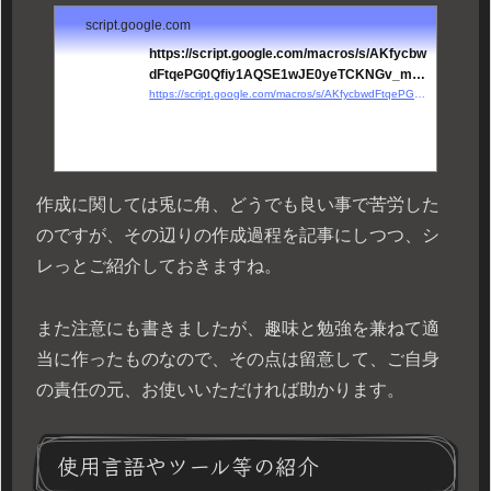
script.google.com
https://script.google.com/macros/s/AKfycbw
dFtqePG0Qfiy1AQSE1wJE0yeTCKNGv_muo
R...
https://script.google.com/macros/s/AKfycbwdFtqePG0Qfiy1AQSE1wJE0yeTCKNGv_muoRRbYXoGAfRadSE/exec
作成に関しては兎に角、どうでも良い事で苦労した
のですが、その辺りの作成過程を記事にしつつ、シ
レっとご紹介しておきますね。
また注意にも書きましたが、趣味と勉強を兼ねて適
当に作ったものなので、その点は留意して、ご自身
の責任の元、お使いいただければ助かります。
使用言語やツール等の紹介