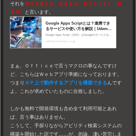
それを
Ｇｏｏｇｌｅ Ａｐｐｓ Ｓｃｒｉｐｔ（Ｇ
ＡＳ）
と言います。
まぁ、Ｏｆｆｉｃｅで言うマクロの事なんですけ
ど、こちらはＷｅｂアプリ準拠になっております。
つまり
ＨＰ上で動作するアプリを構築できる
んです
よ。これが求めていたものに合致しました。
しかも無料で開発環境も含め全て利用可能とあれ
ば、言う事はありません。
こうして、手探りながらアビリティ検索システムの
構築を開始した訳です……が、勿論、凄い苦労しま