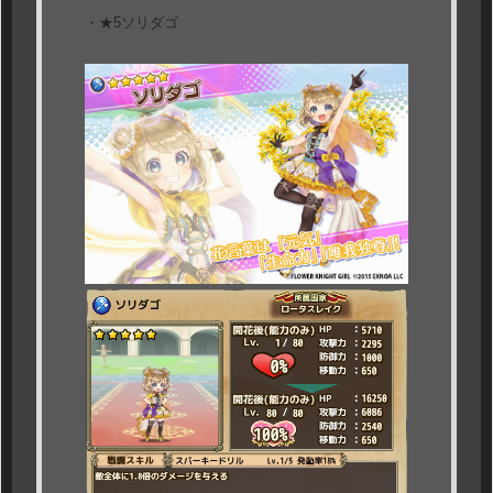
・★5ソリダゴ