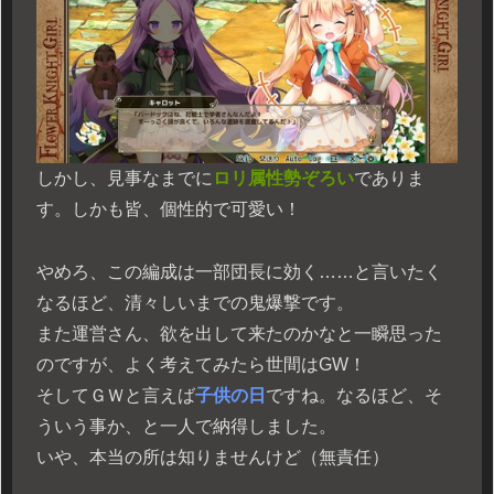
しかし、見事なまでに
ロリ属性勢ぞろい
でありま
す。しかも皆、個性的で可愛い！
やめろ、この編成は一部団長に効く……と言いたく
なるほど、清々しいまでの鬼爆撃です。
また運営さん、欲を出して来たのかなと一瞬思った
のですが、よく考えてみたら世間はGW！
そしてＧＷと言えば
子供の日
ですね。なるほど、そ
ういう事か、と一人で納得しました。
いや、本当の所は知りませんけど（無責任）