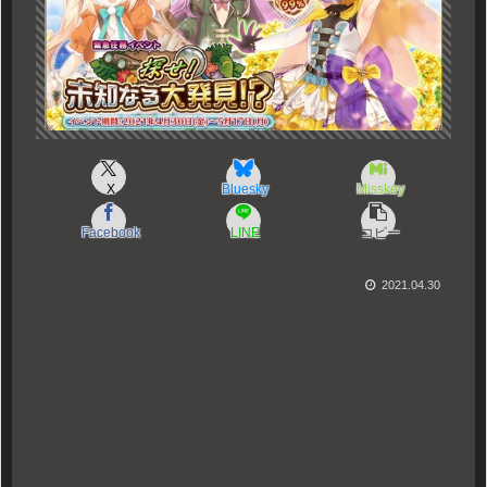
X
Bluesky
Misskey
Facebook
LINE
コピー
2021.04.30