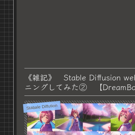
《雑記》 Stable Diffusion 
ニングしてみた② 【DreamBo
Stabale Diffution