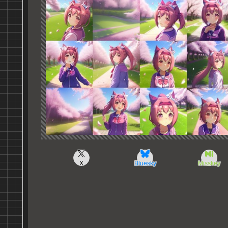
X
Bluesky
Misskey