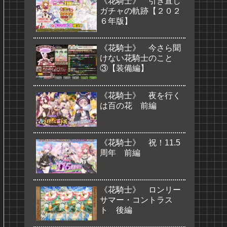
《花騎士》 引き直し
ガチャの軌跡【２０２
６年版】
《花騎士》 今さら聞
けない花騎士のこと
③【装備編】
《花騎士》 夜を行く
は百の花 前編
《花騎士》 祝！11.5
周年 前編
《花騎士》 ロンリー
サマー・コントラス
ト 後編