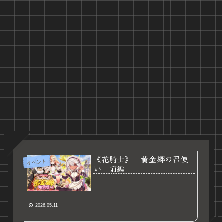
《花騎士》 黄金郷の召使
イベント
い 前編
2026.05.11