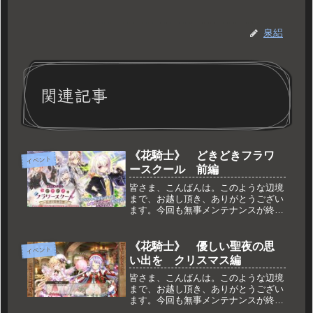
泉絽
関連記事
《花騎士》 どきどきフラワ
イベント
ースクール 前編
皆さま、こんばんは。このような辺境
まで、お越し頂き、ありがとうござい
ます。今回も無事メンテナンスが終了
し、新しいイベントが始まっておりま
す。投票イベントの結果、第二陣とい
う事でどうやら前と同じ学園ものです
《花騎士》 優しい聖夜の思
イベント
ね！そんな感じで、今回もダラッとご
い出を クリスマス編
紹...
皆さま、こんばんは。このような辺境
まで、お越し頂き、ありがとうござい
ます。今回も無事メンテナンスが終了
し、変則的な第３週のクリスマス編が