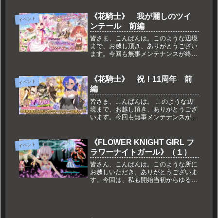
スタートしております。さぁ、いつも
は無い第３週は、どんな感じになるの
《花騎士》 我が麗しのツイ
イベント
でしょうか？そんな感じで、今回もダ
ンテール 前編
ラ...
皆さま、こんばんは。このような辺境
まで、お越し頂き、ありがとうござい
ます。今回も無事メンテナンスが終了
し、新しいイベントが始まっておりま
す。なんでかツインテール？ なぜ、
ツインテール？ そう思った団長様も
《花騎士》 祝！11周年 前
イベント
多いかと。そんな感じで、今回もダラ
編
ッ...
皆さま、こんばんは。 このような辺
境まで、お越し頂き、ありがとうござ
います。今回も無事メンテナンスが終
了し、新しいイベントが始まっており
ます。遂に11周年！ めでたい！って
言うか、つい先日、10周年ととか言っ
《FLOWER KNIGHT GIRL フ
イベント
てた気がするんですけど？なにはと...
ラワーナイトガール》（１）
皆さん、こんばんは。このような所に
お越しいただき、ありがとうございま
す。今回は、私も開始当初からゆるー
くはまっております、FLOWER
KNIGHT GIRL フラワーナイトガー
ル☆注意 クリックすると音が流れま
す！を、紹介したいと思います...