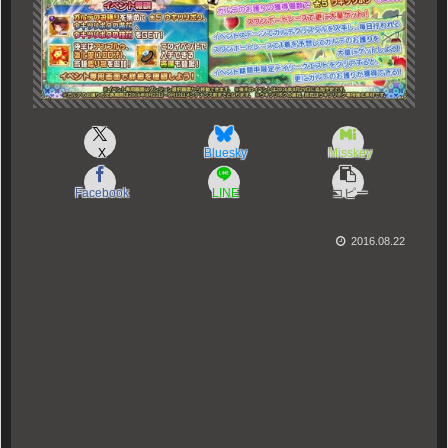
X
Bluesky
Misskey
Facebook
LINE
コピー
2016.08.22