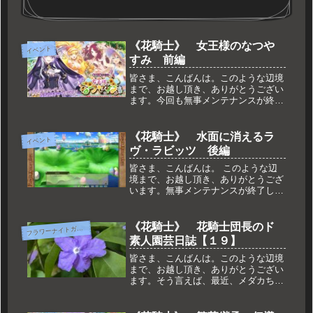
《花騎士》 女王様のなつや
イベント
すみ 前編
皆さま、こんばんは。このような辺境
まで、お越し頂き、ありがとうござい
ます。今回も無事メンテナンスが終了
し、新しいイベントが始まっておりま
す。女王様の夏休みという事で、どな
たかなーと思ったら……最近大活躍の
《花騎士》 水面に消えるラ
イベント
あの方が。そして、シレっと裏に誰か
ヴ・ラビッツ 後編
い...
皆さま、こんばんは。 このような辺
境まで、お越し頂き、ありがとうござ
います。無事メンテナンスが終了し、
イベント後半がスタートしておりま
す。 イベント自体は相変わらず報酬
が増えるだけですが、他の所で更新が
《花騎士》 花騎士団長のド
フ
ラワーナイトガール
入ってます。その辺りをダラっとご紹
素人園芸日誌【１９】
介で...
皆さま、こんばんは。このような辺境
まで、お越し頂き、ありがとうござい
ます。そう言えば、最近、メダカちゃ
んの記事ばかりで、園芸記事を書いて
なかったなぁ……。よし、久々に書く