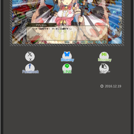
X
Bluesky
Misskey
Facebook
LINE
コピー
2016.12.19