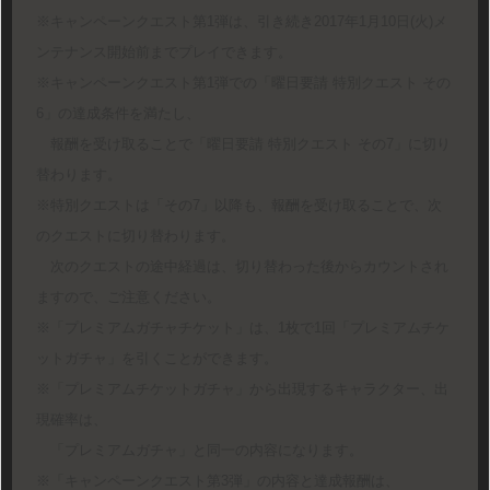
※キャンペーンクエスト第1弾は、引き続き2017年1月10日(火)メ
ンテナンス開始前までプレイできます。
※キャンペーンクエスト第1弾での「曜日要請 特別クエスト その
6」の達成条件を満たし、
報酬を受け取ることで「曜日要請 特別クエスト その7」に切り
替わります。
※特別クエストは「その7」以降も、報酬を受け取ることで、次
のクエストに切り替わります。
次のクエストの途中経過は、切り替わった後からカウントされ
ますので、ご注意ください。
※「プレミアムガチャチケット」は、1枚で1回「プレミアムチケ
ットガチャ」を引くことができます。
※「プレミアムチケットガチャ」から出現するキャラクター、出
現確率は、
「プレミアムガチャ」と同一の内容になります。
※「キャンペーンクエスト第3弾」の内容と達成報酬は、