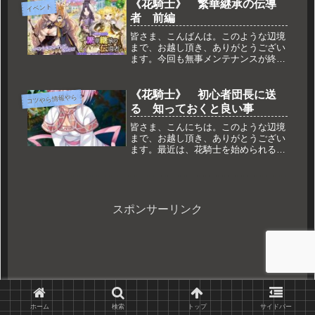
かーと見てみたら、最後の更新が３年
《花騎士》 繁華継承の伝導
イベント
半前だった時の私の心境を述べよ（挨
者 前編
拶...
皆さま、こんばんは。このような辺境
まで、お越し頂き、ありがとうござい
ます。今回も無事メンテナンスが終了
し、新しいイベントが始まっておりま
す。そんな感じで、今回もダラッとご
紹介していきたいと思います。繁華継
《花騎士》 初心者団長に送
コツやら情報やら
承の伝導者 前編n
る 知っておくと良い事
皆さま、こんにちは。このような辺境
まで、お越し頂き、ありがとうござい
ます。最近は、花騎士を始められる方
も多くなってきたようで、このゲーム
が好きな私としては、嬉しい限りでご
ざいます。ですが、そんな初心者団長
の中には、どうやって進めていいか分
か...
スポンサーリンク
ホーム
検索
トップ
サイドバー