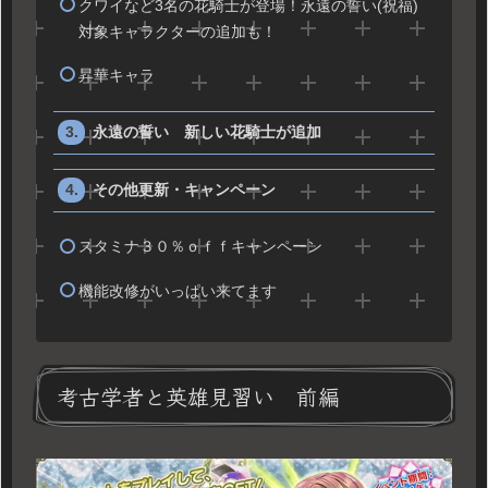
クワイなど3名の花騎士が登場！永遠の誓い(祝福)
対象キャラクターの追加も！
昇華キャラ
永遠の誓い 新しい花騎士が追加
その他更新・キャンペーン
スタミナ３０％ｏｆｆキャンペーン
機能改修がいっぱい来てます
考古学者と英雄見習い 前編