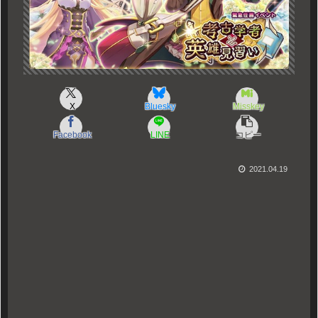
X
Bluesky
Misskey
Facebook
LINE
コピー
2021.04.19