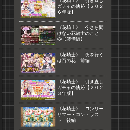
《花騎士》 引き直し
ガチャの軌跡【２０２
６年版】
《花騎士》 今さら聞
けない花騎士のこと
③【装備編】
《花騎士》 夜を行く
は百の花 前編
《花騎士》 引き直し
ガチャの軌跡【２０２
３年版】
《花騎士》 ロンリー
サマー・コントラス
ト 後編