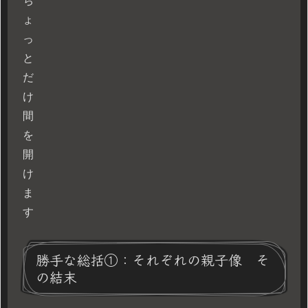
ち
ょ
っ
と
だ
け
間
を
開
け
ま
す
勝手な総括①：それぞれの親子像 そ
の結末