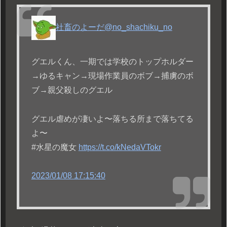
社畜のよーだ
@no_shachiku_no
グエルくん、一期では学校のトップホルダー
→ゆるキャン→現場作業員のボブ→捕虜のボ
ブ→親父殺しのグエル
グエル虐めが凄いよ〜落ちる所まで落ちてる
よ〜
#水星の魔女
https://t.co/kNedaVTokr
2023/01/08 17:15:40