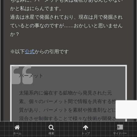
かと私はにらんでます。
過去は水星で発掘されており、現在は月で発掘され
ているとの事なのですが……おかしいと思いません
か？
※以下
公式
からの引用です
パーメット
太陽系内に偏在する鉱物から発見された元
素。個々のパーメット間で情報を共有する性
質があり、パーメットを素材や推進剤などに
混合させ制御することで様々な技術が開発さ
れる。パーメットを人体に流入させる身体機
ホーム
検索
トップ
サイドバー
能拡張技術は宇宙に進出する基盤と考えられ