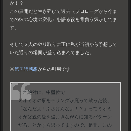
か！？
この展開だと生き延びて過去（プロローグから今ま
での彼の心境の変化）を語る役を背負う気がしてま
す。
そして２人のやり取りに正に私が当初から予想して
いた通りの場面が盛り込まれてました。
※
第７話感想
からの引用です
これ絶対に、中盤位で
ミオミオの事をデリングが庇って散った後、
「なんだよ！ふざけんなよ！？」ってミオミ
オが父親の愛を遅まきながらに知るパターン
だろ、とかすら思ってますので、是非、この