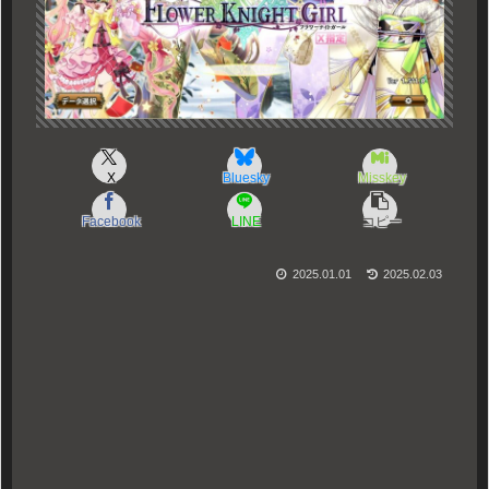
X
Bluesky
Misskey
Facebook
LINE
コピー
2025.01.01
2025.02.03