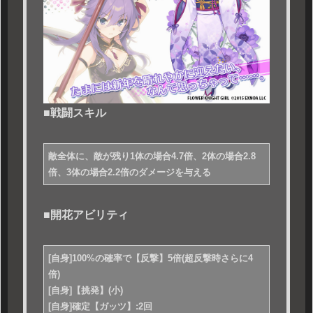
■戦闘スキル
敵全体に、敵が残り1体の場合4.7倍、2体の場合2.8
倍、3体の場合2.2倍のダメージを与える
■開花アビリティ
[自身]100%の確率で【反撃】5倍(超反撃時さらに4
倍)
[自身]【挑発】(小)
[自身]確定【ガッツ】:2回