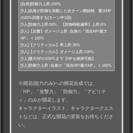
[自身]防御力上昇:150%
[5人]自身が防御を発動した次ターン開始時、最大HP
の20%回復する(ターン中1回)
[5人]防御力上昇:50%、【防御時軽減率】上昇:6%
[5人]【反撃】ダメージ上昇 :自身の「現在HP/最大
HP」 × 100%
[5人]【クリティカル】率上昇:30%
[5人]【クリティカル】ダメージ上昇:100%
[5人]最大HPの150%まで【HPを維持可能】
[5人]防御力上昇 :自身の「現在HP/最大HP」 × 100%
※開花(能力のみ)への開花合成では、
「HP」「攻撃力」「防御力」「アビリテ
ィ」のみが開花します。
キャラクターイラスト、キャラクタークエス
トなどは、正式な開花の実装をお待ちくださ
い。