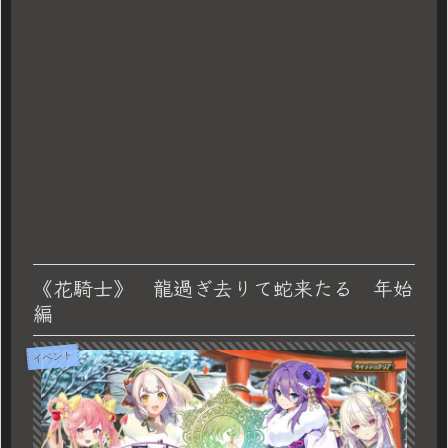
《花騎士》 龍過ぎ去りて蛇来たる 年始
編
イベント