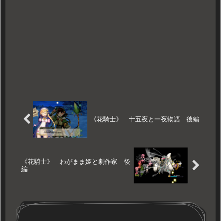
《花騎士》 十五夜と一夜物語 後編
《花騎士》 わがまま姫と劇作家 後
編