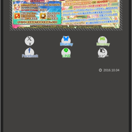
X
Bluesky
Misskey
Facebook
LINE
コピー
2016.10.04