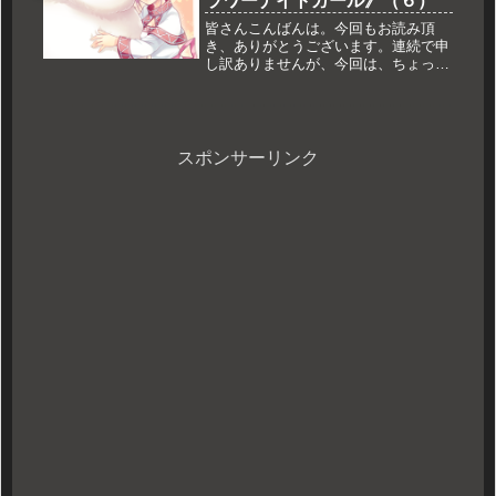
ラワーナイトガール》（６）
となりま...
皆さんこんばんは。今回もお読み頂
き、ありがとうございます。連続で申
し訳ありませんが、今回は、ちょっと
テストがてら、動画を撮ってみまし
た。素人＆よわよわ団長で申し訳ない
のですが、いつもこんな感じで戦って
るよーと言う一種の、雰囲気だけでも
楽しん...
スポンサーリンク