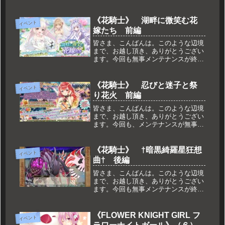
段階で、団長業を始められた方も一気
に増えました。※7月31日 追記残念
ながらスマホ版リリースが、8月末へ
《花騎士》 湖畔に微笑む花
イベント
と延期になったそうです。いや、速
嫁たち 前編
す...
皆さま、こんばんは。このような辺境
まで、お越し頂き、ありがとうござい
ます。今回も無事メンテナンスが終了
し、新しいイベントが始まっておりま
す。そんな感じで、今回もダラッとご
紹介していきたいと思います。湖畔に
《花騎士》 忍びと迷子と祭
イベント
微笑む花嫁たち 前編n
り花火 前編
皆さま、こんばんは。このような辺境
まで、お越し頂き、ありがとうござい
ます。今回も、メンテナンスが無事終
了し、新しいイベントが始まりまし
た。その他の更新も含めて、簡単にご
紹介したいと思います。忍びと迷子と
《花騎士》 †暗黒綺羅星狂想
イベント
祭り花火 前編n
曲† 後編
皆さま、こんばんは。このような辺境
まで、お越し頂き、ありがとうござい
ます。今回も無事メンテナンスが終了
し、イベント後半が始まっておりま
す。近年まれにみるまとまりのな
さ……いや、ある意味一致団結してい
《FLOWER KNIGHT GIRL フ
イベント
るのですが、そんな状況での害虫討伐