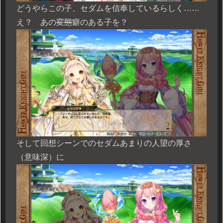
どうやらこの子、セダムを信奉しているらしく……
え？ あの
変態
癖のある子を？
そして回想シーンでのセダムあまりの人望の厚さ
（意味深）に