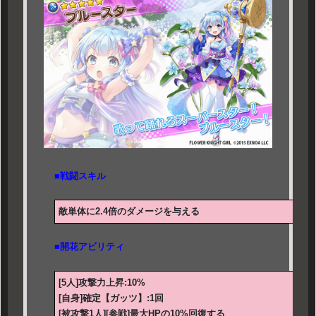
■戦闘スキル
敵単体に2.4倍のダメージを与える
■開花アビリティ
[5人]攻撃力上昇:10%
[自身]確定【ガッツ】:1回
[被攻撃1人][参戦]最大HPの10%回復する