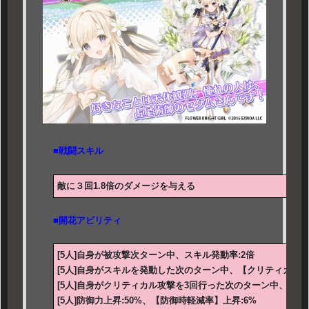
■戦闘スキル
敵に３回1.8倍のダメージを与える
■開花アビリティ
[5人]自身が被攻撃次ターン中、スキル発動率:2倍
[5人]自身がスキルを発動した次のターン中、【クリティカル】率
[5人]自身がクリティカル攻撃を3回行った次のターン中、【ク
[5人]防御力上昇:50%、【防御時軽減率】上昇:6%