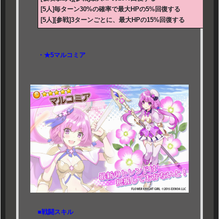
[5人]毎ターン30%の確率で最大HPの5%回復する
[5人][参戦]3ターンごとに、最大HPの15%回復する
・★5マルコミア
■戦闘スキル