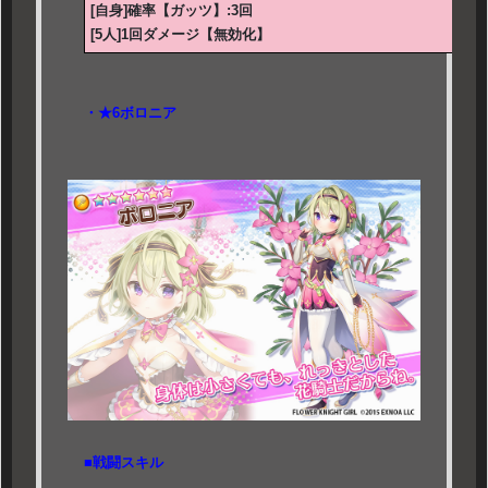
[自身]確率【ガッツ】:3回
[5人]1回ダメージ【無効化】
・★6ボロニア
■戦闘スキル