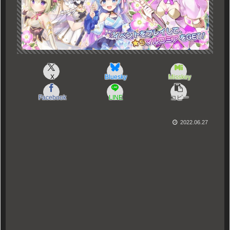
X
Bluesky
Misskey
Facebook
LINE
コピー
2022.06.27