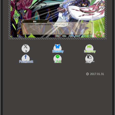
X
Bluesky
Misskey
Facebook
LINE
コピー
2017.01.31