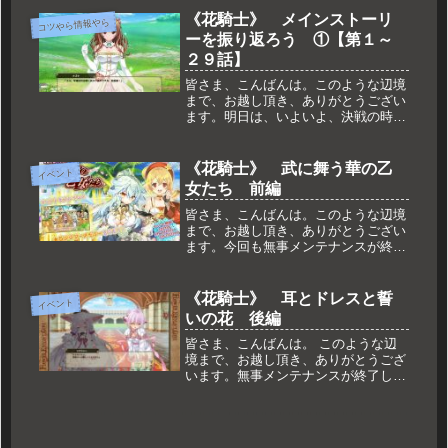
します。さてお花も無事に年を越し、
《花騎士》 メインストーリ
コツやら情報やら
イベント後半がスタートしておりま
ーを振り返ろう ①【第１～
す。...
２９話】
皆さま、こんばんは。このような辺境
まで、お越し頂き、ありがとうござい
ます。明日は、いよいよ、決戦の時で
すね。団長様の中には、その日を楽し
みにしていた方もいらっしゃるかと。
私も、どうなるのかなー（メンテ的に
《花騎士》 武に舞う華の乙
イベント
も）と、楽しみにしている団長の一人
女たち 前編
で...
皆さま、こんばんは。このような辺境
まで、お越し頂き、ありがとうござい
ます。今回も無事メンテナンスが終了
し、新しいイベントが始まっておりま
す。何やら今回は武やら舞ったりする
ようで、不穏な空気しか感じられない
《花騎士》 耳とドレスと誓
イベント
のですが、いったいどうなる事やら。
いの花 後編
そ...
皆さま、こんばんは。 このような辺
境まで、お越し頂き、ありがとうござ
います。無事メンテナンスが終了し、
イベント後半がスタートしておりま
す。イベント自体は相変わらず報酬が
増えるだけですが、他の所で更新が入
ってます。その辺りをダラっとご紹介