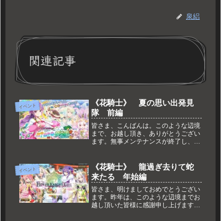
泉絽
関連記事
《花騎士》 夏の思い出発見
イベント
隊 前編
皆さま、こんばんは。このような辺境
まで、お越し頂き、ありがとうござい
ます。無事メンテナンスが終了し、新
しいイベントが始まっております。ま
た今回のイベントから、色々仕様に変
更が入っておりますね。その辺りも含
《花騎士》 龍過ぎ去りて蛇
イベント
めて、今回もダラッとご紹介していき
来たる 年始編
た...
皆さま、明けましておめでとうござい
ます。昨年は、このような辺境までお
越し頂いた皆様に感謝申し上げます。
毎度ながらダラっと続けていますが、
それで良ければ今年も宜しくお願い致