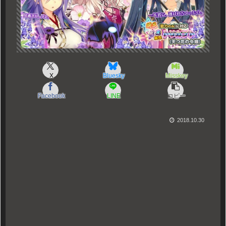
X
Bluesky
Misskey
Facebook
LINE
コピー
2018.10.30