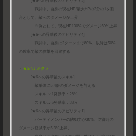
[★6への昇華後のアビリティ3]
戦闘中、自身の現在HP/最大HPの2分の1を割
合として、敵へのダメージが上昇
※例として、現在HP100%でダメージ50%上昇
[★6への昇華後のアビリティ4]
戦闘中、自身は2ターンまで80%、以降は50%
の確率で敵の攻撃を回避する
・
★5ハナオクラ
[★6への昇華後のスキル]
敵単体に5.4倍のダメージを与える
スキルLv.1発動率：28%
スキルLv.5発動率：38%
[★6への昇華後のアビリティ1]
パーティメンバーの防御力が30%、防御時の
ダメージ軽減率が5.3%上昇、