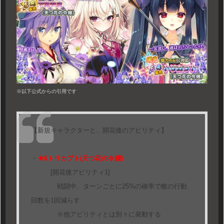
※以下公式からの引用です
【新規キャラクターと、開花後のアビリティ】
・
★6トリカブト(天つ花の令嬢)
[開花後アビリティ1]
戦闘中、ターンごとに25%の確率で敵の行動
回数を1回減らす
※他アビリティとは別々に発動する