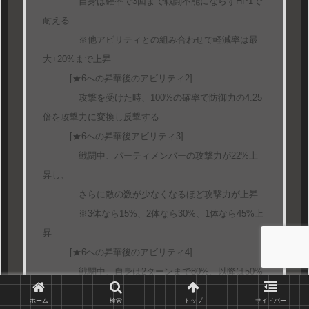
自身は確率で3回まで戦闘不能にならずHP1で
耐える
※他アビリティとの組み合わせで軽減率は最
大+20%まで上昇
[★6への昇華後のアビリティ2]
攻撃を受けた時、100%の確率で防御力の4.25
倍を攻撃力に変換し反撃する
[★6への昇華後アビリティ3]
戦闘中、パーティメンバーの攻撃力が22%上
昇し、
さらに敵の数が少なくなるほど攻撃力が上昇
※3体なら15%、2体なら30%、1体なら45%上
昇
[★6への昇華後のアビリティ4]
戦闘中、自身は2ターンまで80%、以降は50%
の確率で敵の攻撃を回避する
ホーム
検索
トップ
サイドバー