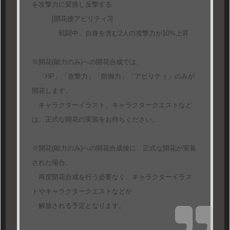
を攻撃力に変換し反撃する
[開花後アビリティ3]
戦闘中、自身を含む2人の攻撃力が10%上昇
※開花(能力のみ)への開花合成では、
「HP」「攻撃力」「防御力」「アビリティ」のみが
開花します。
キャラクターイラスト、キャラクタークエストなど
は、正式な開花の実装をお待ちください。
※開花(能力のみ)への開花合成後に、正式な開花が実装
された場合、
再度開花合成を行う必要なく、キャラクターイラス
トやキャラクタークエストなどが
解放される予定となります。