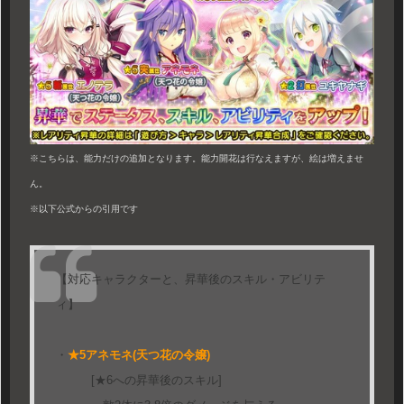
※こちらは、能力だけの追加となります。能力開花は行なえますが、絵は増えませ
ん。
※以下公式からの引用です
【対応キャラクターと、昇華後のスキル・アビリテ
ィ】
・
★5アネモネ(天つ花の令嬢)
[★6への昇華後のスキル]