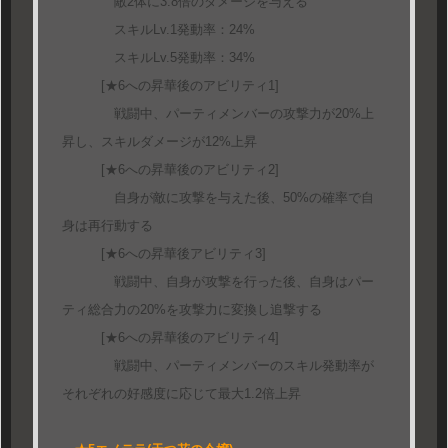
敵2体に3.8倍のダメージを与える
スキルLv.1発動率：24%
スキルLv.5発動率：34%
[★6への昇華後のアビリティ1]
戦闘中、パーティメンバーの攻撃力が20%上
昇し、スキルダメージが12%上昇
[★6への昇華後のアビリティ2]
自身が敵に攻撃を与えた後、50%の確率で自
身は再行動する
[★6への昇華後アビリティ3]
戦闘中、自身が攻撃を行った後、自身はパー
ティ総合力の20%を攻撃力に変換し追撃する
[★6への昇華後のアビリティ4]
戦闘中、パーティメンバーのスキル発動率が
それぞれの好感度に応じて最大1.2倍上昇