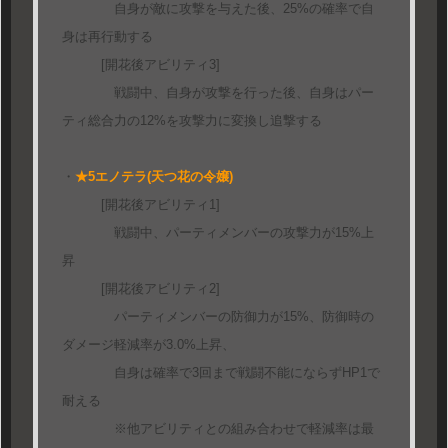
自身が敵に攻撃を与えた後、25%の確率で自
身は再行動する
[開花後アビリティ3]
戦闘中、自身が攻撃を行った後、自身はパー
ティ総合力の12%を攻撃力に変換し追撃する
・
★5エノテラ(天つ花の令嬢)
[開花後アビリティ1]
戦闘中、パーティメンバーの攻撃力が15%上
昇
[開花後アビリティ2]
パーティメンバーの防御力が15%、防御時の
ダメージ軽減率が3.0%上昇、
自身は確率で3回まで戦闘不能にならずHP1で
耐える
※他アビリティとの組み合わせで軽減率は最