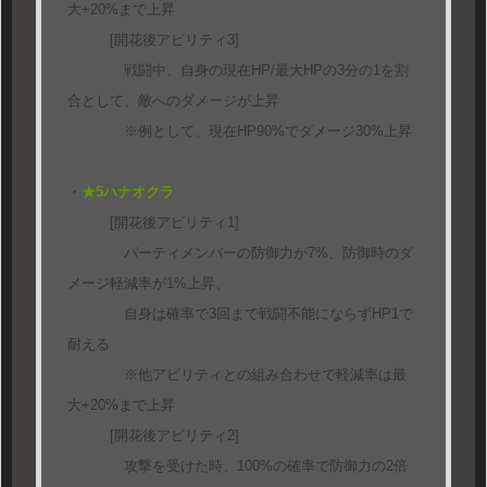
大+20%まで上昇
[開花後アビリティ3]
戦闘中、自身の現在HP/最大HPの3分の1を割
合として、敵へのダメージが上昇
※例として、現在HP90%でダメージ30%上昇
・
★5ハナオクラ
[開花後アビリティ1]
パーティメンバーの防御力が7%、防御時のダ
メージ軽減率が1%上昇、
自身は確率で3回まで戦闘不能にならずHP1で
耐える
※他アビリティとの組み合わせで軽減率は最
大+20%まで上昇
[開花後アビリティ2]
攻撃を受けた時、100%の確率で防御力の2倍