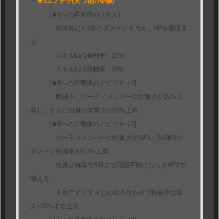
・
★5エノテラ(天つ花の令嬢)
[★6への昇華後のスキル]
敵単体に4.3倍のダメージを与え、HPを吸収す
る
スキルLv.1発動率：28%
スキルLv.5発動率：38%
[★6への昇華後のアビリティ1]
戦闘中、パーティメンバーの攻撃力が25%上
昇し、さらに自身の攻撃力が20%上昇
[★6への昇華後のアビリティ2]
パーティメンバーの防御力が30%、防御時の
ダメージ軽減率が5.3%上昇、
自身は確率で3回まで戦闘不能にならずHP1で
耐える
※他アビリティとの組み合わせで軽減率は最
大+20%まで上昇