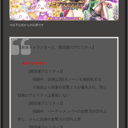
※以下公式からの引用です
【新規キャラクターと、開花後のアビリティ】
・
★6ウサギギク
[開花後アビリティ1]
戦闘中、自身は3回ダメージを無効化する
※無効より回避や攻撃ミスが優先され、同じ
効果のアビリティは重複しない
[開花後アビリティ2]
戦闘中、パーティメンバーの攻撃力が25%上
昇し、さらに自身の攻撃力が25%上昇
[開花後アビリティ3]