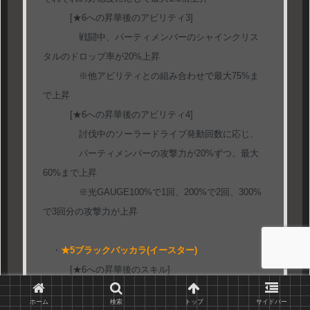
[★6への昇華後のアビリティ3]
戦闘中、パーティメンバーのシャインクリス
タルのドロップ率が20%上昇
※他アビリティとの組み合わせで最大75%ま
で上昇
[★6への昇華後のアビリティ4]
討伐中のソーラードライブ発動回数に応じ、
パーティメンバーの攻撃力が20%ずつ、最大
60%まで上昇
※光GAUGE100%で1回、200%で2回、300%
で3回分の攻撃力が上昇
・
★5ブラックバッカラ(イースター)
[★6への昇華後のスキル]
敵単体に4.3倍のダメージを与え、HPを吸収す
ホーム
検索
トップ
サイドバー
る