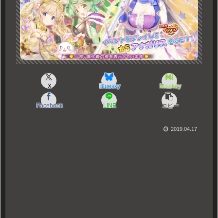
X
Bluesky
Misskey
Facebook
LINE
コピー
2019.04.17