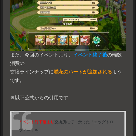
また、今回のイベントより、
イベント終了後
の端数
消費の
交換ラインナップに
咲花のハートが追加される
よう
です。
※以下公式からの引用です
イベント終了後より
交換所にて、余った「エッグトロ
フィー」を