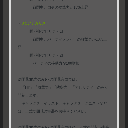
戦闘中、自身の攻撃力が15%上昇
・
★5アナガリス
[開花後アビリティ1]
戦闘中、パーティメンバーの攻撃力が10%上
昇
[開花後アビリティ2]
パーティの移動力が100増加
※開花(能力のみ)への開花合成では、
「HP」「攻撃力」「防御力」「アビリティ」のみが
開花します。
キャラクターイラスト、キャラクタークエストなど
は、正式な開花の実装をお待ちください。
※開花(能力のみ)への開花合成後に、正式な開花が実装