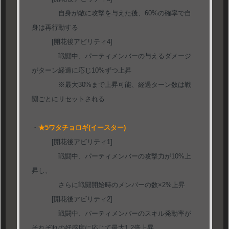
自身が敵に攻撃を与えた後、60%の確率で自
身は再行動する
[開花後アビリティ4]
戦闘中、パーティメンバーの与えるダメージ
がターン経過に応じ10%ずつ上昇
※最大30%まで上昇可能、経過ターン数は戦
闘ごとにリセットされる
・
★5ワタチョロギ(イースター)
[開花後アビリティ1]
戦闘中、パーティメンバーの攻撃力が10%上
昇し、
さらに戦闘開始時のメンバーの数×2%上昇
[開花後アビリティ2]
戦闘中、パーティメンバーのスキル発動率が
それぞれの好感度に応じて最大1.2倍上昇