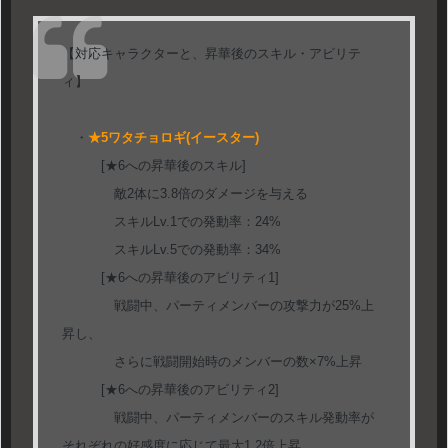
【対応キャラクターと、昇華後のスキル・アビリテ
ィ】
・
★5ワタチョロギ(イースター)
[★6への昇華後のスキル]
敵2体に3.8倍のダメージを与える
スキルLv.1での発動率：24%
スキルLv.5での発動率：34%
[★6への昇華後のアビリティ1]
戦闘中、パーティメンバーの攻撃力が25%上
昇し、
さらに戦闘開始時のメンバーの数×7%上昇
[★6への昇華後のアビリティ2]
戦闘中、パーティメンバーのスキル発動率が
それぞれの好感度に応じて最大1.2倍上昇