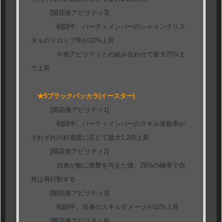
[開花後アビリティ3]
戦闘中、パーティメンバーのシャインクリス
タルのドロップ率が10%上昇
※他アビリティとの組み合わせで最大75%ま
で上昇
・
★5ブラックバッカラ(イースター)
[開花後アビリティ1]
戦闘中、パーティメンバーのスキル発動率が
それぞれの好感度に応じて最大1.2倍上昇
[開花後アビリティ2]
自身が敵に攻撃を与えた後、25%の確率で自
身は再行動する
[開花後アビリティ3]
戦闘中、自身のスキルダメージが15%上昇
[開花後アビリティ4]