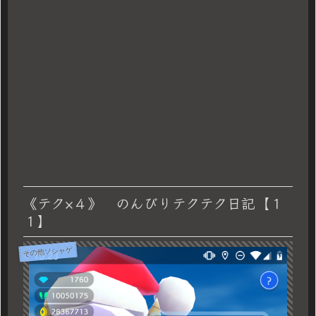
《テク×４》 のんびりテクテク日記【１
１】
その他ソシャゲ