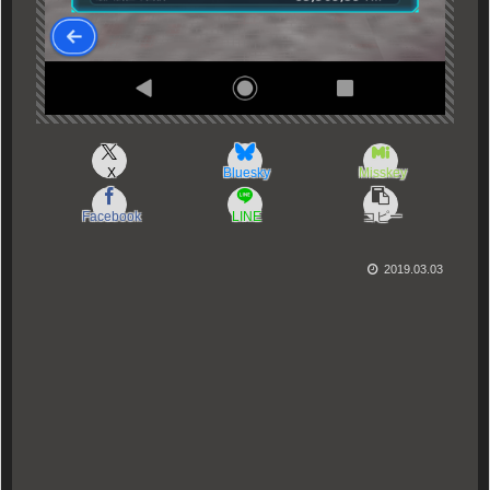
X
Bluesky
Misskey
Facebook
LINE
コピー
2019.03.03