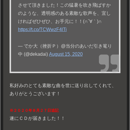
させて頂きました！この猛暑を吹き飛ばすか
のような、透明感のある素敵な歌声を、宜し
ければぜひぜひ、お手元に！！(∩´∀｀)∩
https://t.co/TCWwzF4lTi
— でか大（挫折Ｐ）@当分のあいだ引き篭り
中 (@dekadai)
August 15, 2020
私好みのとても素敵な曲を世に送り出してくれて、
ありがとうございます！
※２０２０年８月２７日追記
遂にＣＤが届きました！！