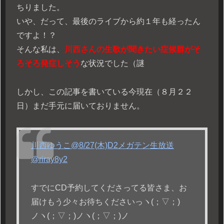
ちりました。
いや、だって、最後のライブから約１年も経ったん
ですよ！？
そんな私は、
川西さんの生歌が聞きたい症候群がそ
ろそろ発症しそう
な状況でした（謎
しかし、この記事を書いている今現在（８月２２
日）まだ手元に届いておりません。
川西ゆうこ@8/27(木)D2メガテン生放送
@riray8y2
すでにCD予約してくださってる皆さま、お
届けもう少々お待ちくださいっヽ(；▽；)
ノヽ(；▽；)ノヽ(；▽；)ノ