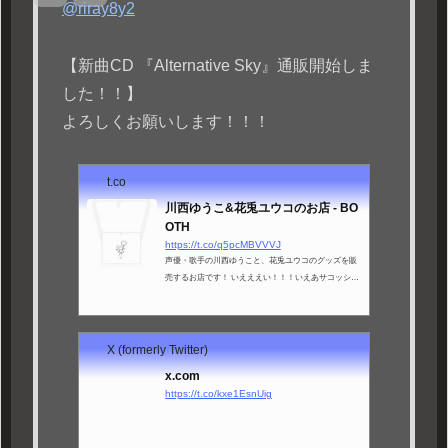
@riray8y2
【新曲CD 『Alternative Sky』通販開始しま
した！！】
よろしくお願いします！！！
t.co
川西ゆうこ&花兎ユウコのお店 - BO
OTH
https://t.co/q5pcMBVVVJ
声優・歌手の川西ゆうこと、花兎ユウコのグッズを販
売するお店です！ いえええい！！！いえあサコッシュ
(¥ 2,000), CD 川西ゆうこ『Dear Days』(¥ 1,500), 川西
ゆうこCD『Alternative Sky』(¥ 1,500), ロリユウコもふ
もふブランケット(¥ 5,500), DL版 花兎ユウコ「視聴は
気軽に、コメントは命がけで！」(¥ 250), DL版 ロリ
X (formerly Twitter)
ユウコ「ふわくるり」(¥ 250), DL版 花兎ユウコ「初
x.com
恋うさぎパート2」(¥ 250), DL版 川西ゆうこ「初恋う
https://t.co/kxe1EsnUig
さぎ」(¥ 250), 【カラオケ】「視聴は気軽に、コメント
は命がけで！」ハモのみ有り(¥