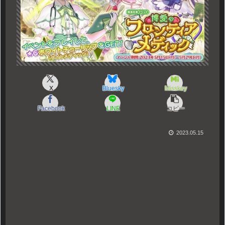
X
Bluesky
Misskey
Facebook
LINE
コピー
2023.05.15