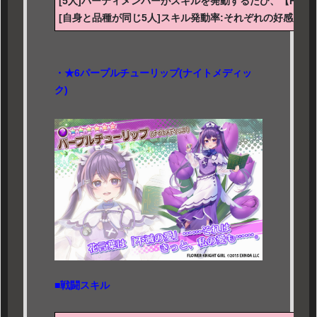
[5人]パーティメンバーがスキルを発動するたび、【HP保護
[自身と品種が同じ5人]スキル発動率:それぞれの好感度に応
・★6パープルチューリップ(ナイトメディッ
ク)
■戦闘スキル