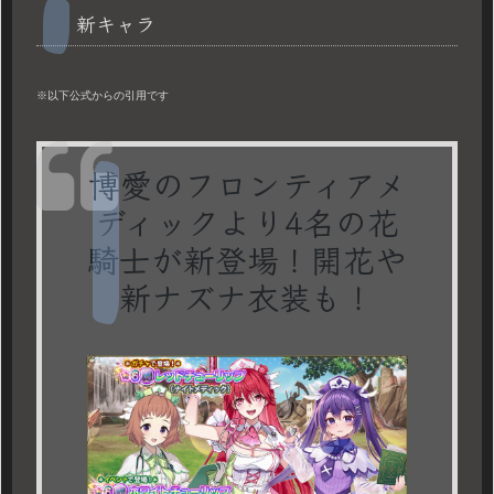
新キャラ
※以下公式からの引用です
博愛のフロンティアメ
ディックより4名の花
騎士が新登場！開花や
新ナズナ衣装も！