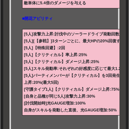
敵単体に5.4倍のダメージを与える
■開花アビリティ
[5人]攻撃力上昇:討伐中のソーラードライブ発動回数x20%
[5人][【参戦】]3ターンごとに、最大HPの20%回復する
[5人]【特殊回避】:2回
[5人]【クリティカル】率上昇:25%
[5人]【クリティカル】ダメージ上昇:25%
[5人]スキル発動率:それぞれの好感度に応じて最大1.2倍
[5人]パーティメンバーが【クリティカル】を3回発生さ
上昇:20%(最大5回)
[守護タイプ1人]【クリティカル】ダメージ上昇:75%
[自身と品種が同じ5人]攻撃力上昇:30%
[討伐開始時]光GAUGE増加:100%
自身がスキルを発動した直後、光GAUGE増加:50%