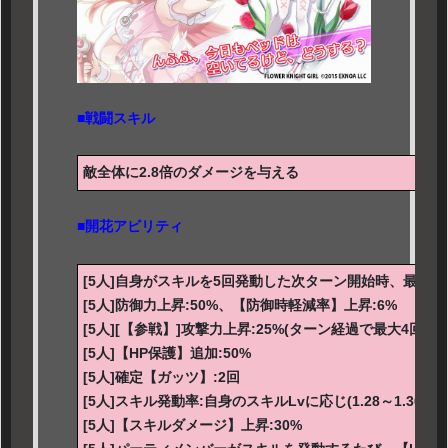
■戦闘スキル
敵全体に2.8倍のダメージを与える
■開花アビリティ
[5人]自身がスキルを5回発動した次ターン開始時、最大HP
[5人]防御力上昇:50%、【防御時軽減率】上昇:6%
[5人][【参戦】]攻撃力上昇:25%(ターン経過で最大4回)
[5人]【HP保護】追加:50%
[5人]確定【ガッツ】:2回
[5人]スキル発動率:自身のスキルLvに応じ(1.28～1.36)倍
[5人]【スキルダメージ】上昇:30%