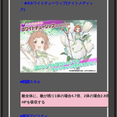
・★6ホワイトチューリップ(ナイトメディッ
ク)
■戦闘スキル
敵全体に、敵が残り1体の場合4.7倍、2体の場合2.8倍、
HPを吸収する
■開花アビリティ