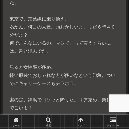
た。
東京で、京葉線に乗り換え。
あかん、何この人達。頭おかしいよ、まだ６時４０
分だよ？
何でこんなにいるの、マジで。って言うくらいに
は。割と混んでた。
見ると女性率が多め。
軽い服装でおしゃれな方が多いなという印象。つい
でにキャリーケースもチラホラ。
案の定、舞浜でゴソッと降りた。リア充め、楽しん
でこいよ！
そこからはそこそこの乗車率なれど、激混みという
ホーム
検索
トップ
サイドバー