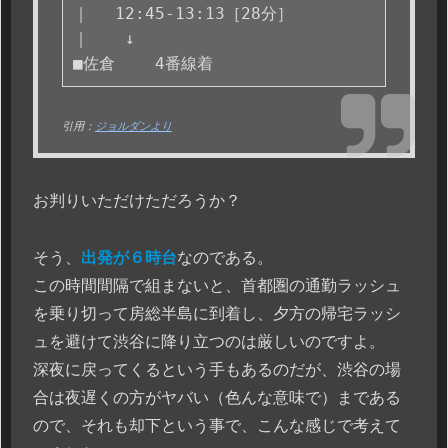
｜ 　12:45-13:13［28分］

｜ 　 ↓ 

■佐倉    4番線着 
引用：
ジョルダンより
お判りいただけただろうか？
そう、
出発が６時台
なのである。
この時間間隔で組まないと、首都圏の通勤ラッシュ
を乗り切って房総半島に到着し、夕方の帰宅ラッシ
ュを避けて渋谷に降り立つのは厳しいのですよ。
深夜に戻ってくるという手もあるのだが、渋谷の場
合は夜遅くの方がヤバい（色んな意味で）まである
ので、それも却下という事で、こんな感じで考えて