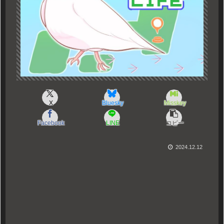
X
Bluesky
Misskey
Facebook
LINE
コピー
2024.12.12