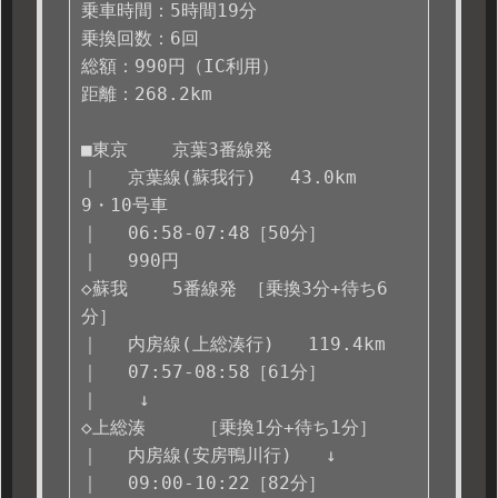
乗車時間：5時間19分

乗換回数：6回

総額：990円（IC利用）

距離：268.2km

■東京    京葉3番線発 

｜ 　京葉線(蘇我行)   43.0km   
9・10号車

｜ 　06:58-07:48［50分］

｜ 　990円

◇蘇我    5番線発 ［乗換3分+待ち6
分］

｜ 　内房線(上総湊行)   119.4km   

｜ 　07:57-08:58［61分］

｜ 　 ↓ 

◇上総湊     ［乗換1分+待ち1分］

｜ 　内房線(安房鴨川行)   ↓   

｜ 　09:00-10:22［82分］
