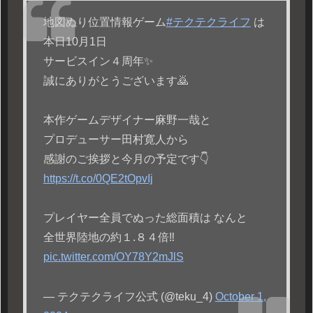
地図ぬり位置情報ゲーム
#テクテクライフ
は
本日10月1日
サービスイン４周年✨
誠にありがとうございます🙇
本作ゲームデザイナー麻野一哉と
プロデューサー田村寛人から
感謝のご挨拶と今月の予定です👇
https://t.co/0QE2tOpvIj
プレイヤー全員でぬった総面積は なんと
全世界陸地の約１.８４倍‼️
pic.twitter.com/OY78Y2mJlS
— テクテクライフ公式 (@teku_4)
October 1,