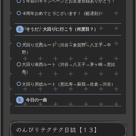
１年前のキャンペーンとお友達登録ありがとう！
４周年おめでとうございます！（超遅刻）
そうだ、大回りに行こう（何度目？）
大回り北西ルート（渋谷→倉賀野→八王子→中
野）
大回り南西ルート（渋谷→八王子→茅ヶ崎→恵比
寿）
大回り房総ルート（恵比寿→蘇我→佐倉→渋谷）
今日の一曲
のんびりテクテク日誌【１３】