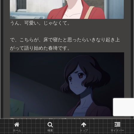
うん、可愛い。じゃなくて。
で、こちらが、床で寝たと思ったらいきなり起き上
がって語り始めた春埼です。
変ですよね？？ 何かが違いますよね？
もうお分かりですよね？
分け目の位置が違いま
ホーム
検索
トップ
サイドバー