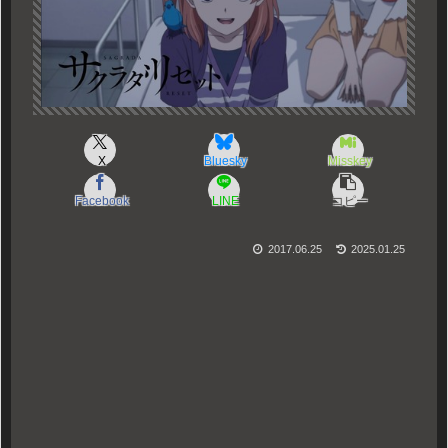
X
Bluesky
Misskey
Facebook
LINE
コピー
2017.06.25
2025.01.25