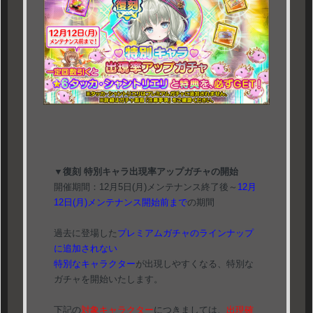
▼復刻 特別キャラ出現率アップガチャの開始
開催期間：12月5日(月)メンテナンス終了後～
12月
12日(月)メンテナンス開始前まで
の期間
過去に登場した
プレミアムガチャのラインナップ
に追加されない
特別なキャラクター
が出現しやすくなる、特別な
ガチャを開始いたします。
下記の
対象キャラクター
につきましては、
出現確