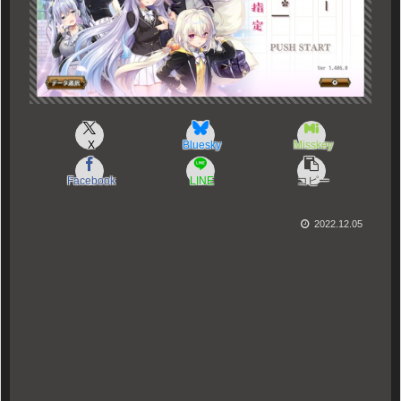
X
Bluesky
Misskey
Facebook
LINE
コピー
2022.12.05