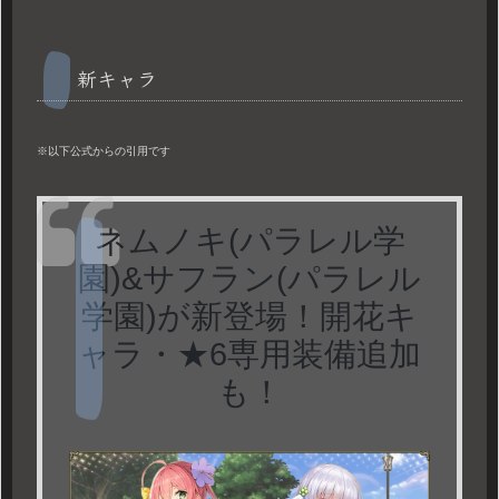
新キャラ
※以下公式からの引用です
ネムノキ(パラレル学
園)&サフラン(パラレル
学園)が新登場！開花キ
ャラ・★6専用装備追加
も！