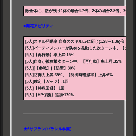
敵全体に、敵が残り1体の場合4.7倍、2体の場合2.8倍、3体の
■開花アビリティ
[5人]スキル発動率:自身のスキルLvに応じ(1.28～1.36)倍
[5人]パーティメンバーが防御を発動した次ターン中、【クリテ
[5人]【再行動】率上昇:15%
[5人]自身が被攻撃次ターン中、【再行動】率上昇:35%
[5人][【参戦】]【防壁】30%
[5人]防御力上昇:35%、【防御時軽減率】上昇:6%
[5人]確定【ガッツ】:1回
[5人]【特殊回避】:1回
[5人]【HP保護】追加:130%
★6サフラン(パラレル学園)