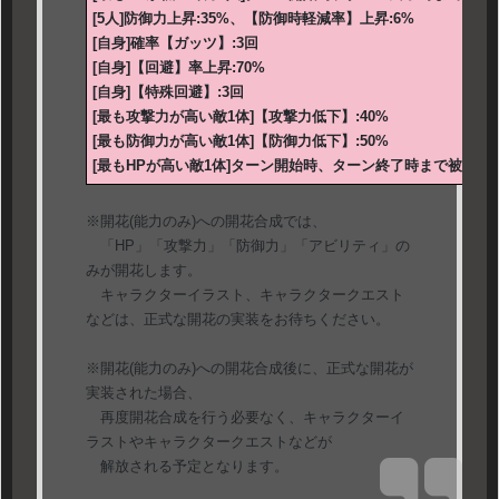
[5人]防御力上昇:35%、【防御時軽減率】上昇:6%
[自身]確率【ガッツ】:3回
[自身]【回避】率上昇:70%
[自身]【特殊回避】:3回
[最も攻撃力が高い敵1体]【攻撃力低下】:40%
[最も防御力が高い敵1体]【防御力低下】:50%
[最もHPが高い敵1体]ターン開始時、ターン終了時まで被ダメー
※開花(能力のみ)への開花合成では、
「HP」「攻撃力」「防御力」「アビリティ」の
みが開花します。
キャラクターイラスト、キャラクタークエスト
などは、正式な開花の実装をお待ちください。
※開花(能力のみ)への開花合成後に、正式な開花が
実装された場合、
再度開花合成を行う必要なく、キャラクターイ
ラストやキャラクタークエストなどが
解放される予定となります。