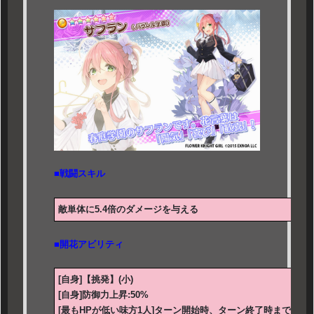
■戦闘スキル
敵単体に5.4倍のダメージを与える
■開花アビリティ
[自身]【挑発】(小)
[自身]防御力上昇:50%
[最もHPが低い味方1人]ターン開始時、ターン終了時まで防御力