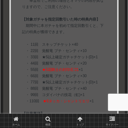
華霊石でご利用の場合とオマケの内容が異な
りますので、ご注意ください。
【対象ガチャを指定回数引いた時の特典内容】
期間中に本ガチャを初めて指定回数引くと、下
記の特典が獲得できます。
・ 11回 スキップチケット×40
・ 22回 覚醒竜 プチ・センティ×10
・ 33回 ★5以上確定ガチャチケット(D)×1
・ 44回 覚醒竜 プチ・センティ×20
・ 55回
★5花騎士の封印石’21
×1
・ 66回 覚醒竜 プチ・センティ×30
・ 77回 ★5以上確定ガチャチケット(D)×1
・ 88回 覚醒竜 プチ・センティ×40
・ 99回 コダイバナの技花（虹)×1
・110回
★6タッカ・シャントリエリ
×1
【注意事項】
※本ガチャにラインナップされている「★6タッ
ホーム
検索
トップ
サイドバー
カ・シャントリエリ」は
プレミアムガチャの