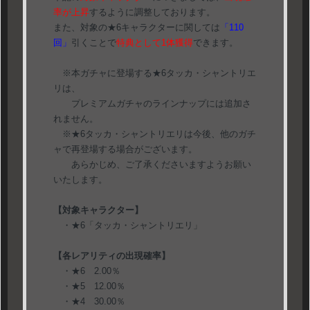
率が上昇
するように調整しております。
また、対象の★6キャラクターに関しては
「110
回」
引くことで
特典として1体獲得
できます。
※本ガチャに登場する★6タッカ・シャントリエ
リは、
プレミアムガチャのラインナップには追加さ
れません。
※★6タッカ・シャントリエリは今後、他のガチ
ャで再登場する場合がございます。
あらかじめ、ご了承くださいますようお願い
いたします。
【対象キャラクター】
・★6「タッカ・シャントリエリ」
【各レアリティの出現確率】
・★6 2.00％
・★5 12.00％
・★4 30.00％