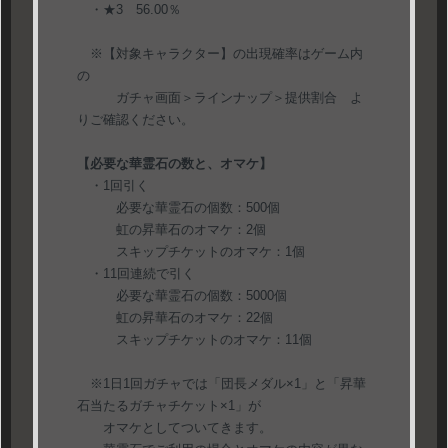
・★3 56.00％
※【対象キャラクター】の出現確率はゲーム内
の
ガチャ画面＞ラインナップ＞提供割合 よ
りご確認ください。
【必要な華霊石の数と、オマケ】
・1回引く
必要な華霊石の個数：500個
虹の昇華石のオマケ：2個
スキップチケットのオマケ：1個
・11回連続で引く
必要な華霊石の個数：5000個
虹の昇華石のオマケ：22個
スキップチケットのオマケ：11個
※1日1回ガチャでは「団長メダル×1」と「昇華
石当たるガチャチケット×1」が
オマケとしてついてきます。