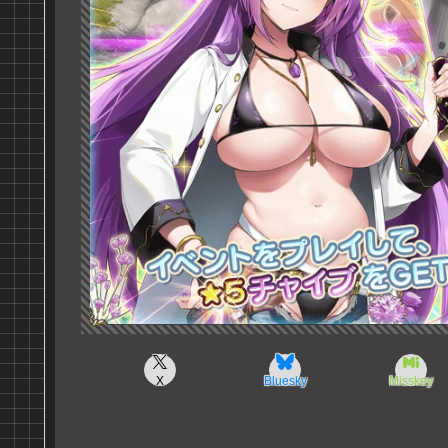
X
Bluesky
Misskey