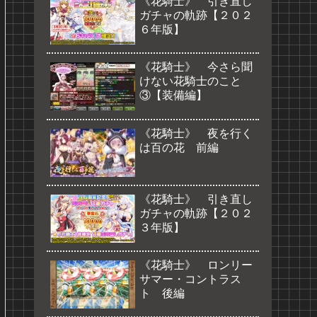
《花騎士》 引き直し
ガチャの軌跡【２０２
６年版】
《花騎士》 今さら聞
けない花騎士のこと
③【装備編】
《花騎士》 夜を行く
は百の花 前編
《花騎士》 引き直し
ガチャの軌跡【２０２
３年版】
《花騎士》 ロンリー
サマー・コントラス
ト 後編