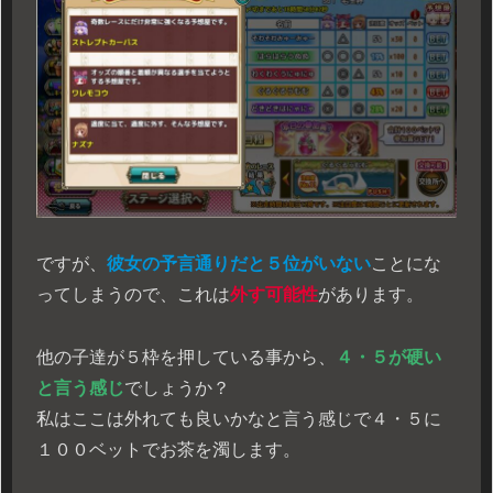
ですが、
彼女の予言通りだと５位がいない
ことにな
ってしまうので、これは
外す可能性
があります。
他の子達が５枠を押している事から、
４・５が硬い
と言う感じ
でしょうか？
私はここは外れても良いかなと言う感じで４・５に
１００ベットでお茶を濁します。