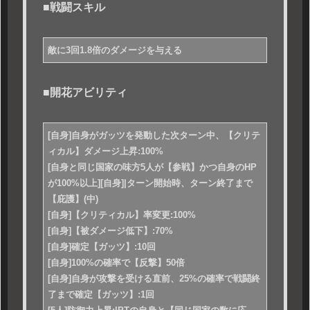
■戦闘スキル
敵に3回1.8倍のダメージを与える
■開花アビリティ
[自身]自身がガッツを発動した次ターン中、【クリテ
ィカル】ダメージ上昇:100%
[自身と同じ国家の味方5人が【参戦】かつ自身のHP
が100%以上][自身]|ターン開始時、ターン終了まで
【庇護】(中)
[自身]【クリティカル】率変更:100%
[自身]【被ダメージ低下】:70%
[自身]確定【ガッツ】:10回
[自身]100%の確率で【反撃】50倍
[自身]自身が攻撃を受ける直前、25%の確率で戦闘終
了まで確定【ガッツ】:1回