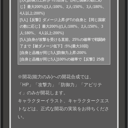
[5人]防御力上昇:|PTの自身と【同じ国家の数に応
じ】最大200%|(1人:100%、2人:150%、3人:180%、
4人以上:200%)
[5人]【反撃】ダメージ上昇:|PTの自身と【同じ国家
の数に応じ】最大200%|(1人:100%、2人:150%、3
人:180%、 4人以上:200%)
[5人]自身が攻撃を受ける直前、25%の確率で戦闘終
了まで【被ダメージ低下】:5%(最大10回)
[自身と品種が同じ5人]防御力上昇:200%
[自身と品種が同じ5人]100%の確率で【反撃】25倍
※開花(能力のみ)への開花合成では、
「HP」「攻撃力」「防御力」「アビリテ
ィ」のみが開花します。
キャラクターイラスト、キャラクタークエス
トなどは、正式な開花の実装をお待ちくださ
い。