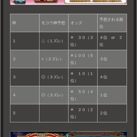
予想される順
枠
モコウ神予想
オッズ
位
✕ ３０（３
４位 or ２
１
△（１ズレ）
位）
位
✕１００（５
２
○（２ズレ）
３位
位）
✕ １０（１
３
◎（３ズレ）
４位
位）
✕ ５０（４
４
◎（３ズレ）
１位
位）
✕ ２０（２
５
２位
位）