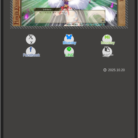
X
Bluesky
Misskey
Facebook
LINE
コピー
2025.10.20