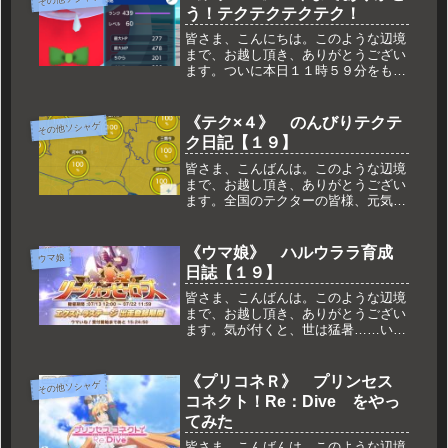
う！テクテクテクテク！
皆さま、こんにちは。このような辺境
まで、お越し頂き、ありがとうござい
ます。ついに本日１１時５９分をもっ
て、私の大好きだったテクテクテクテ
クがサービスを終了いたしました。と
思いきや、ロスタイムに突入してて、
《テク×４》 のんびりテクテ
その他ソシャゲ
あれ？ みたいなこともありましたが
ク日記【１９】
そ...
皆さま、こんばんは。このような辺境
まで、お越し頂き、ありがとうござい
ます。全国のテクターの皆様、元気に
テクテクしてますでしょうか？終了日
まで後数日と迫った訳ですが、私は例
の如くとなりぬりな日々です。このま
《ウマ娘》 ハルウララ育成
ウマ娘
ま終わってしまうのも寂しいなぁと思
日誌【１９】
っ...
皆さま、こんばんは。このような辺境
まで、お越し頂き、ありがとうござい
ます。気が付くと、世は猛暑……い
や、めちゃくちゃ暑いんですけど。も
うエアコンがないと寝る事すら厳しい
環境です。そんな中でもやはり元気に
《プリコネＲ》 プリンセス
その他ソシャゲ
走っているハルウララなのですが（強
コネクト！Re：Dive をやっ
引）...
てみた
皆さま、こんばんは。このような辺境