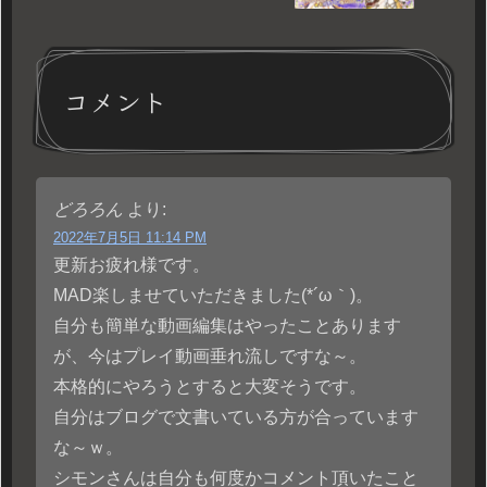
コメント
どろろん
より:
2022年7月5日 11:14 PM
更新お疲れ様です。
MAD楽しませていただきました(*´ω｀)。
自分も簡単な動画編集はやったことあります
が、今はプレイ動画垂れ流しですな～。
本格的にやろうとすると大変そうです。
自分はブログで文書いている方が合っています
な～ｗ。
シモンさんは自分も何度かコメント頂いたこと