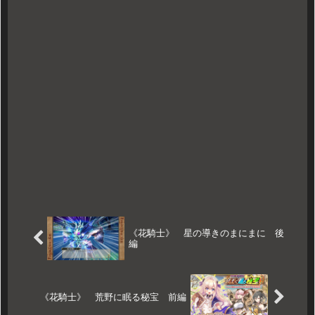
《花騎士》 星の導きのまにまに 後
編
《花騎士》 荒野に眠る秘宝 前編