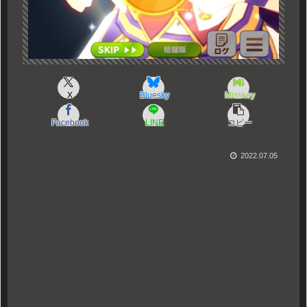
X
Bluesky
Misskey
Facebook
LINE
コピー
2022.07.05