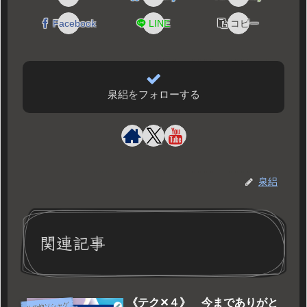
Facebook
LINE
コピー
泉絽をフォローする
泉絽
関連記事
《テク✕４》 今までありがと
その他ソシャゲ