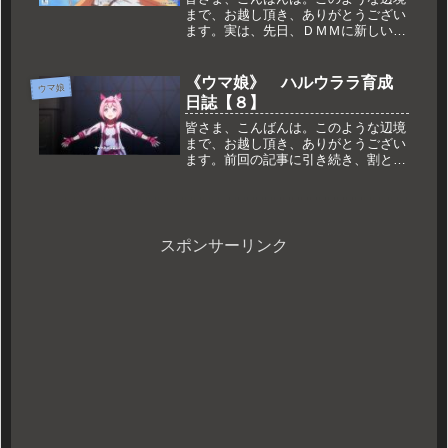
まで、お越し頂き、ありがとうござい
ます。実は、先日、ＤＭＭに新しいゲ
ームが登場しました。『プリンセスコ
ネクト！Re：Dive』と言うゲームで
す。公式ページはこちらです。こちら
《ウマ娘》 ハルウララ育成
ウマ娘
は、グラブルでお馴染みのCyga...
日誌【８】
皆さま、こんばんは。このような辺境
まで、お越し頂き、ありがとうござい
ます。前回の記事に引き続き、割とど
うでも良い記事となっておりますが、
お読みいただき感謝です。そんなハル
ウララ沼にはまった、いちトレーナー
が、右往左往していく姿を記事に残し
て...
スポンサーリンク