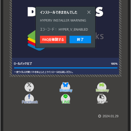
X
Bluesky
Misskey
Facebook
LINE
コピー
2024.01.29