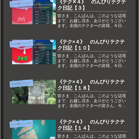
《テク✕４》 のんびりテクテ
その他ソシャゲ
ク日記【３】
皆さま、こんばんは。このような辺境
まで、お越し頂き、ありがとうござい
ます。全国のテクターの皆様、今日も
テクテク楽しんでますでしょうか？最
近、テクテクテクテクにはまり込んで
ますが、どうも前々から、内容がのん
《テク×４》 のんびりテクテ
その他ソシャゲ
びりしてない、のんびり日記だなぁと
ク日記【１０】
自...
皆さま、こんばんは。このような辺境
まで、お越し頂き、ありがとうござい
ます。全国のテクターの皆様、今日も
楽しくテクテクしていますでしょう
か？少し間が空いてしまいましたが、
テクテクテクテクの最近の様子につい
《テク×４》 のんびりテクテ
その他ソシャゲ
てダラっとご紹介していきたいと思い
ク日記【１８】
ます...
皆さま、こんばんは。このような辺境
まで、お越し頂き、ありがとうござい
ます。全国のテクターの皆さん、今日
も元気にテクテクしてますでしょう
か？さて、ついにテクテクテクテクの
終了日も間近に迫ってきてしまいまし
《テク×４》 のんびりテクテ
その他ソシャゲ
たが、私の方は、いつもと変わらずの
ク日記【１４】
んび...
皆さま、こんばんは。このような辺境