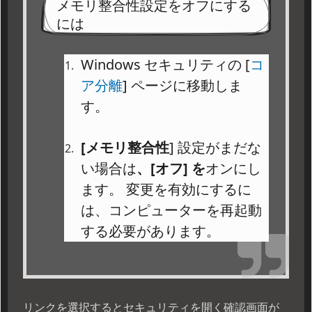
メモリ整合性設定をオフにする
には
Windows セキュリティの [
コ
ア分離
] ページに移動しま
す。
[メモリ整合性
] 設定がまだな
い場合は
、[オフ] を
オンにし
ます。 変更を有効にするに
は、コンピューターを再起動
する必要があります。
リンクを選択するとセキュリティを開く確認画面が