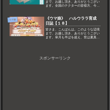
まで、お越し頂き、ありがとうござい
ます。全国のテクターの皆様方、今日
も元気にテクテクしてますでしょう
か？先日、遂に〇〇〇〇〇へ潜入して
きました（唐突いやぁ、行くつもりな
《ウマ娘》 ハルウララ育成
ウマ娘
かったんですよ、寒いし。けど、気が
日誌【１８】
つい...
皆さま、こんばんは。このような辺境
まで、お越し頂き、ありがとうござい
ます。皐月も半ばを超え、世は夏真っ
盛り！……いや、早い、早すぎる。ま
さかもうエアコンをフル稼働すること
になるとは。そんな中でも元気に走っ
ているハルウララなのですが（強
引）、...
スポンサーリンク