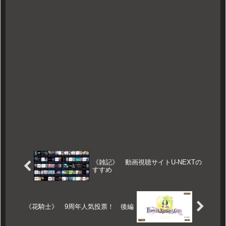
《雑記》 動画視聴サイトU-NEXTの
すすめ
《花騎士》 9周年人気投票！ 後編