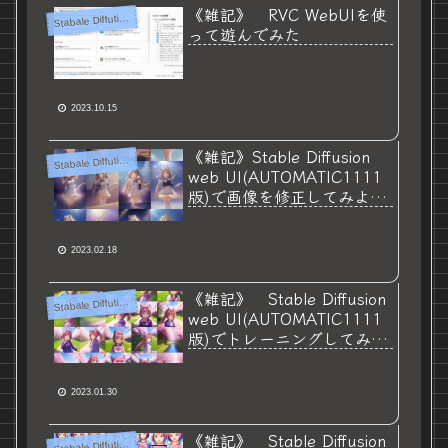
《雑記》 RVC WebUIを使
S
tabale Diffution
って遊んでみた
2023.10.15
《雑記》Stable Diffusion
S
tabale Diffution
web UI(AUTOMATIC1111
版)で画像を修正してみよ
う 【img2img＆
ControlNet】編
2023.02.18
《雑記》 Stable Diffusion
S
tabale Diffution
web UI(AUTOMATIC1111
版)でトレーニングしてみた
② 【DreamBooth編】
2023.01.30
《雑記》 Stable Diffusion
S
tabale Diffution