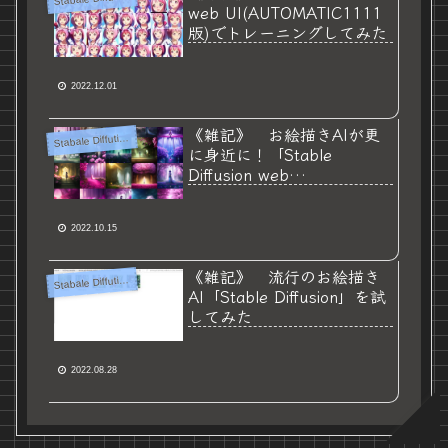
web UI(AUTOMATIC1111
版)でトレーニングしてみた
2022.12.01
《雑記》 お絵描きAIが更
S
tabale Diffution
に身近に！「Stable
Diffusion web
UI(AUTOMATIC1111版)」
を試してみた
2022.10.15
《雑記》 流行のお絵描き
S
tabale Diffution
AI「Stable Diffusion」を試
してみた
2022.08.28