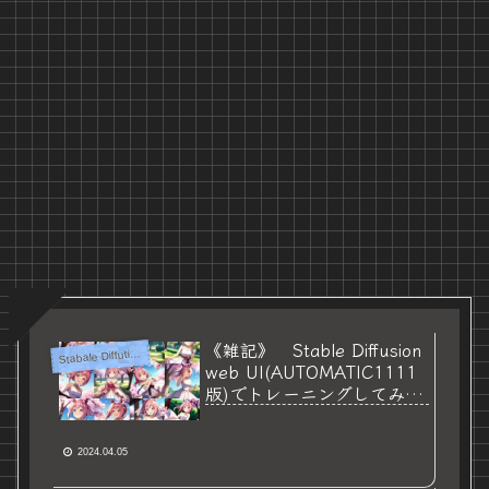
《雑記》 Stable Diffusion
S
tabale Diffution
web UI(AUTOMATIC1111
版)でトレーニングしてみた
③ 【LoRA編】
2024.04.05