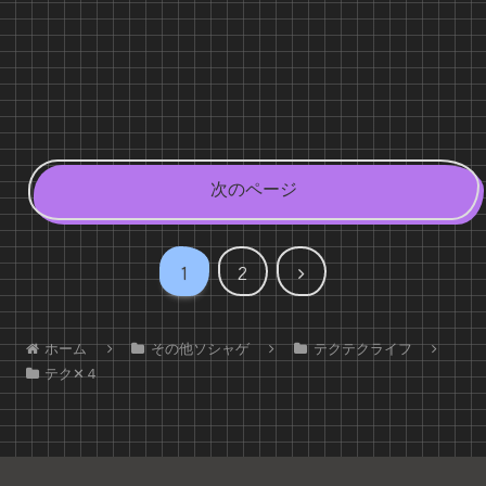
次のページ
次
1
2
へ
ホーム
その他ソシャゲ
テクテクライフ
テク✕４