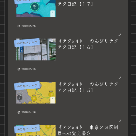
テク日記【１７】
2019.05.26
《テク×４》 のんびりテク
その他ソシャゲ
テク日記【１６】
2019.05.16
《テク×４》 のんびりテク
その他ソシャゲ
テク日記【１５】
2019.04.19
《テク×４》 東京２３区制
その他ソシャゲ
覇への覚え書き